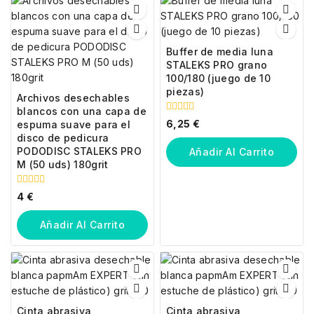
Buffer de media luna
STALEKS PRO grano
100/180 (juego de 10
piezas)
Archivos desechables
blancos con una capa de
0
6,25
€
espuma suave para el
fuera
disco de pedicura
de
5
PODODISC STALEKS PRO
Añadir Al Carrito
M (50 uds) 180grit
0
4
€
fuera
de
5
Añadir Al Carrito
Cinta abrasiva
Cinta abrasiva