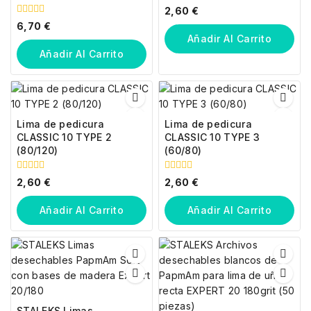
0
2,60
€
fuera
0
6,70
€
de
fuera
5
Añadir Al Carrito
de
5
Añadir Al Carrito
Lima de pedicura
Lima de pedicura
CLASSIC 10 TYPE 2
CLASSIC 10 TYPE 3
(80/120)
(60/80)
0
0
2,60
€
2,60
€
fuera
fuera
de
de
5
5
Añadir Al Carrito
Añadir Al Carrito
STALEKS Limas