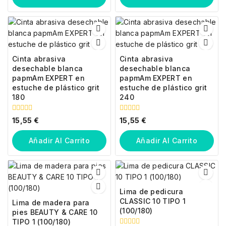
Cinta abrasiva
Cinta abrasiva
desechable blanca
desechable blanca
papmAm EXPERT en
papmAm EXPERT en
estuche de plástico grit
estuche de plástico grit
180
240
0
0
15,55
€
15,55
€
fuera
fuera
de
de
5
5
Añadir Al Carrito
Añadir Al Carrito
Lima de pedicura
CLASSIC 10 TIPO 1
Lima de madera para
(100/180)
pies BEAUTY & CARE 10
TIPO 1 (100/180)