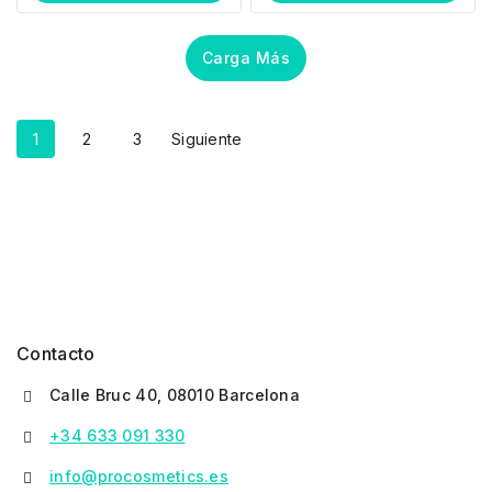
Carga Más
1
2
3
Siguiente
Contacto
Calle Bruc 40, 08010 Barcelona
+34 633 091 330
info@procosmetics.es