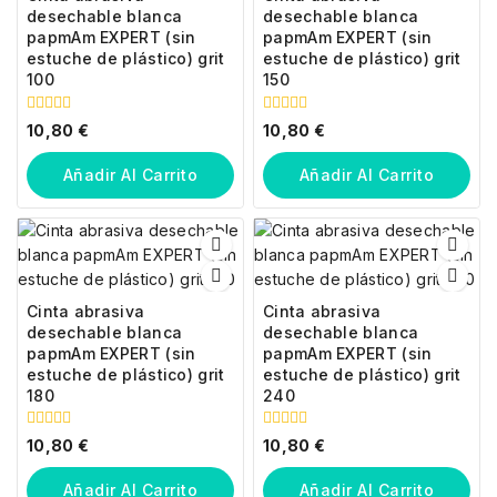
desechable blanca
desechable blanca
papmAm EXPERT (sin
papmAm EXPERT (sin
estuche de plástico) grit
estuche de plástico) grit
100
150
0
0
10,80
€
10,80
€
fuera
fuera
de
de
5
5
Añadir Al Carrito
Añadir Al Carrito
Cinta abrasiva
Cinta abrasiva
desechable blanca
desechable blanca
papmAm EXPERT (sin
papmAm EXPERT (sin
estuche de plástico) grit
estuche de plástico) grit
180
240
0
0
10,80
€
10,80
€
fuera
fuera
de
de
5
5
Añadir Al Carrito
Añadir Al Carrito