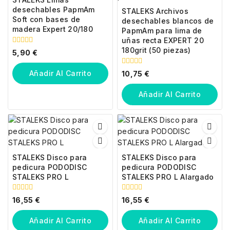
desechables PapmAm
STALEKS Archivos
Soft con bases de
desechables blancos de
madera Expert 20/180
PapmAm para lima de
uñas recta EXPERT 20
180grit (50 piezas)
0
5,90
€
fuera
de
0
5
Añadir Al Carrito
10,75
€
fuera
de
5
Añadir Al Carrito
STALEKS Disco para
STALEKS Disco para
pedicura PODODISC
pedicura PODODISC
STALEKS PRO L
STALEKS PRO L Alargado
0
0
16,55
€
16,55
€
fuera
fuera
de
de
5
5
Añadir Al Carrito
Añadir Al Carrito