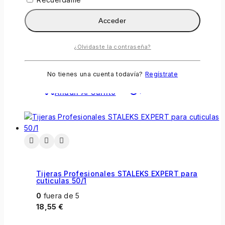
0
fuera de 5
18,55
€
Acceder
Tijeras Profesionales STALEKS
EXPERT 20 Type 2.
¿Olvidaste la contraseña?
No tienes una cuenta todavía?
Regístrate
Añadir Al Carrito
Tijeras Profesionales STALEKS EXPERT para
cuticulas 50/1
0
fuera de 5
18,55
€