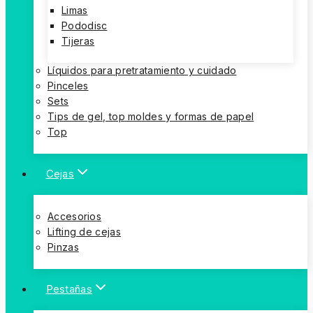
Limas
Pododisc
Tijeras
Líquidos para pretratamiento y cuidado
Pinceles
Sets
Tips de gel, top moldes y formas de papel
Top
Cejas
Accesorios
Lifting de cejas
Pinzas
Pestañas