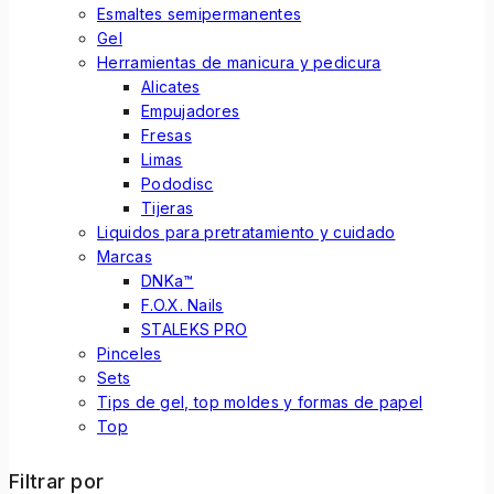
Esmaltes semipermanentes
Gel
Herramientas de manicura y pedicura
Alicates
Empujadores
Fresas
Limas
Pododisc
Tijeras
Liquidos para pretratamiento y cuidado
Marcas
DNKa™
F.O.X. Nails
STALEKS PRO
Pinceles
Sets
Tips de gel, top moldes y formas de papel
Top
Filtrar por