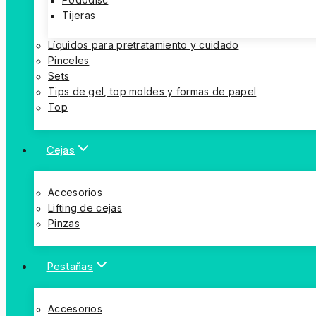
Pododisc
Tijeras
Líquidos para pretratamiento y cuidado
Pinceles
Sets
Tips de gel, top moldes y formas de papel
Top
Cejas
Accesorios
Lifting de cejas
Pinzas
Pestañas
Accesorios