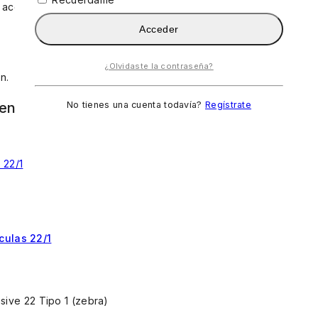
 aceites cutícula. Preparación perfecta de uñas
Acceder
¿Olvidaste la contraseña?
n.
en gustar:
No tienes una cuenta todavía?
Regístrate
culas 22/1
usive 22 Tipo 1 (zebra)