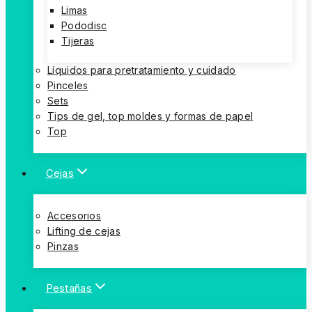
Limas
Pododisc
Tijeras
Líquidos para pretratamiento y cuidado
Pinceles
Sets
Tips de gel, top moldes y formas de papel
Top
Cejas
Accesorios
Lifting de cejas
Pinzas
Pestañas