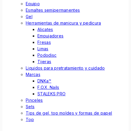
Equipo
Esmaltes semipermanentes
Gel
Herramientas de manicura y pedicura
Alicates
Empujadores
Fresas
Limas
Pododisc
Tijeras
Liquidos para pretratamiento y cuidado
Marcas
DNKa™
F.O.X. Nails
STALEKS PRO
Pinceles
Sets
Tips de gel, top moldes y formas de papel
Top