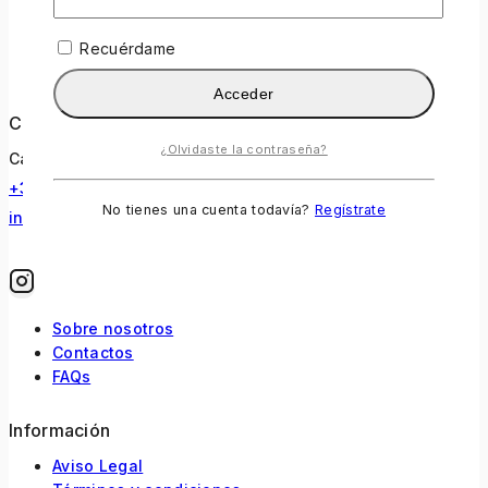
Recuérdame
Acceder
Contacto
¿Olvidaste la contraseña?
Calle Bruc 40, 08010 Barcelona
+34 633 091 330
No tienes una cuenta todavía?
Regístrate
info@procosmetics.es
Sobre nosotros
Contactos
FAQs
Información
Aviso Legal