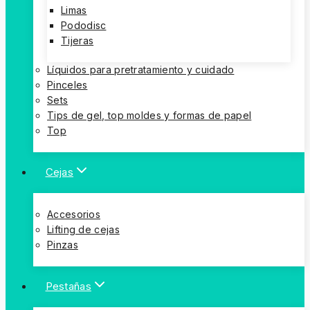
Limas
Pododisc
Tijeras
Líquidos para pretratamiento y cuidado
Pinceles
Sets
Tips de gel, top moldes y formas de papel
Top
Cejas
Accesorios
Lifting de cejas
Pinzas
Pestañas