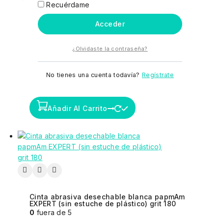
Recuérdame
Cinta abrasiva desechable blanca papmAm
Acceder
EXPERT (sin estuche de plástico) grit 150
0
fuera de 5
10,80
€
¿Olvidaste la contraseña?
STALEKS Tijeras de uñas para niños
BEAUTY&CARE 10 TIPO 4
No tienes una cuenta todavía?
Regístrate
Añadir Al Carrito
Cinta abrasiva desechable blanca papmAm
EXPERT (sin estuche de plástico) grit 180
0
fuera de 5