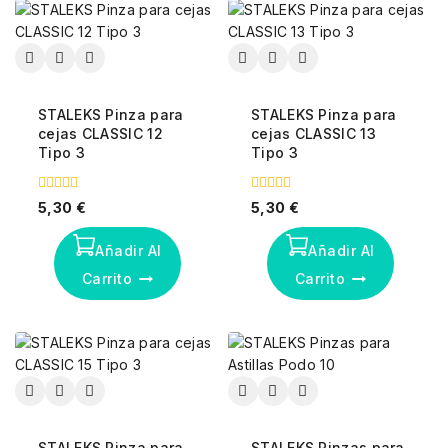
STALEKS Pinza para
STALEKS Pinza para
cejas CLASSIC 12
cejas CLASSIC 13
Tipo 3
Tipo 3
0
0
5,30
€
5,30
€
fuera
fuera
de
de
5
5
Añadir Al
Añadir Al
Carrito
Carrito
STALEKS Pinza para
STALEKS Pinzas para