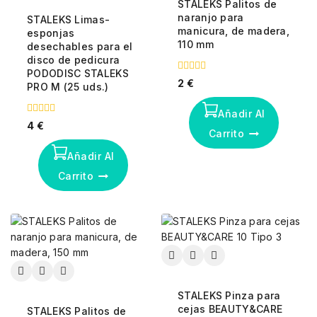
STALEKS Palitos de
naranjo para
STALEKS Limas-
manicura, de madera,
esponjas
110 mm
desechables para el
disco de pedicura
PODODISC STALEKS
0
2
€
PRO M (25 uds.)
fuera
de
5
Añadir Al
0
4
€
fuera
Carrito
de
5
Añadir Al
Carrito
STALEKS Pinza para
cejas BEAUTY&CARE
STALEKS Palitos de