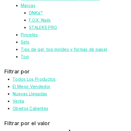
Marcas
DNKa™
F.O.X. Nails
STALEKS PRO
Pinceles
Sets
Tips de gel, top moldes y formas de papel
Top
Filtrar por
Todos Los Productos
El Mejor Vendedor
Nuevas Llegadas
Venta
Objetos Calientes
Filtrar por el valor