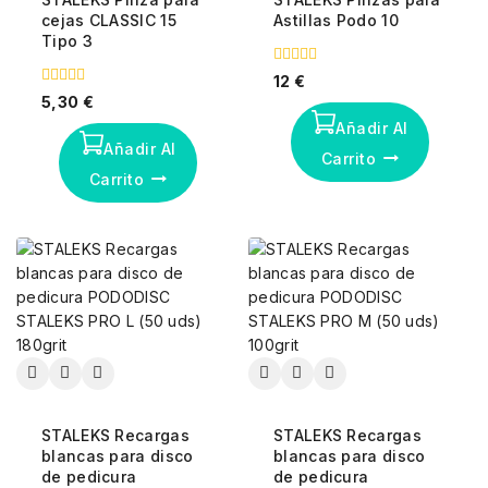
cejas CLASSIC 15
Astillas Podo 10
Tipo 3
0
12
€
fuera
0
5,30
€
de
fuera
5
Añadir Al
de
5
Añadir Al
Carrito
Carrito
STALEKS Recargas
STALEKS Recargas
blancas para disco
blancas para disco
de pedicura
de pedicura