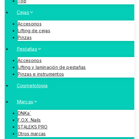
Top
Cejas
Accesorios
Lifting de cejas
Pinzas
Pestañas
Accesorios
Lifting y laminación de pestañas
Pinzas e instrumentos
Cosmetologia
Marcas
DNKa´
F.O.X. Nails
STALEKS PRO
Otros marcas