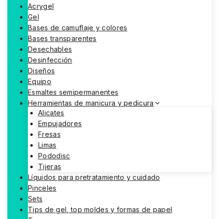
Acrygel
Gel
Bases de camuflaje y colores
Bases transparentes
Desechables
Desinfección
Diseños
Equipo
Esmaltes semipermanentes
Herramientas de manicura y pedicura
Alicates
Empujadores
Fresas
Limas
Pododisc
Tijeras
Líquidos para pretratamiento y cuidado
Pinceles
Sets
Tips de gel, top moldes y formas de papel