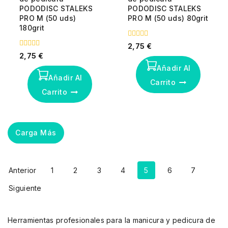
PODODISC STALEKS
PODODISC STALEKS
PRO M (50 uds)
PRO M (50 uds) 80grit
180grit
0
2,75
€
fuera
0
2,75
€
de
fuera
5
Añadir Al
de
5
Añadir Al
Carrito
Carrito
Carga Más
Anterior
1
2
3
4
5
6
7
Siguiente
Herramientas profesionales para la manicura y pedicura de