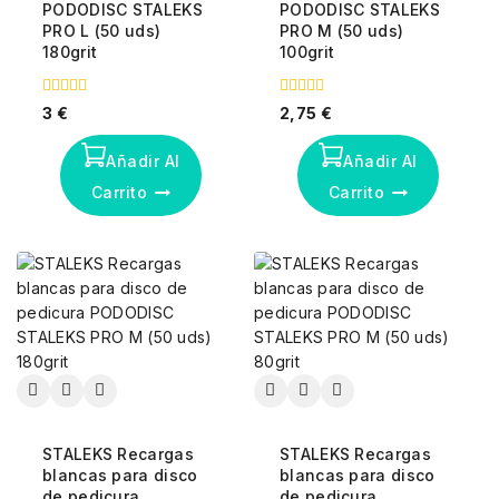
PODODISC STALEKS
PODODISC STALEKS
PRO L (50 uds)
PRO M (50 uds)
180grit
100grit
0
0
3
€
2,75
€
fuera
fuera
de
de
5
5
Añadir Al
Añadir Al
Carrito
Carrito
STALEKS Recargas
STALEKS Recargas
blancas para disco
blancas para disco
de pedicura
de pedicura