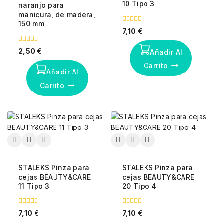
10 Tipo 3
naranjo para
manicura, de madera,
150 mm
0
7,10
€
fuera
de
0
5
2,50
€
Añadir Al
fuera
de
Carrito
5
Añadir Al
Carrito
STALEKS Pinza para
STALEKS Pinza para
cejas BEAUTY&CARE
cejas BEAUTY&CARE
11 Tipo 3
20 Tipo 4
0
0
7,10
€
7,10
€
fuera
fuera