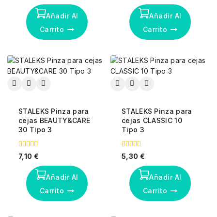
de
de
5
5
Añadir Al
Añadir Al
Carrito
Carrito
STALEKS Pinza para
STALEKS Pinza para
cejas BEAUTY&CARE
cejas CLASSIC 10
30 Tipo 3
Tipo 3
0
0
7,10
€
5,30
€
fuera
fuera
de
de
5
5
Añadir Al
Añadir Al
Carrito
Carrito