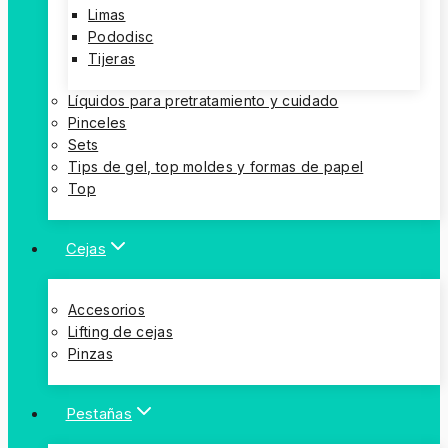
Limas
Pododisc
Tijeras
Líquidos para pretratamiento y cuidado
Pinceles
Sets
Tips de gel, top moldes y formas de papel
Top
Cejas
Accesorios
Lifting de cejas
Pinzas
Pestañas