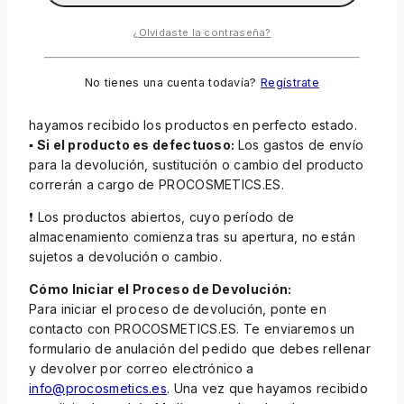
responsable de los gastos de envío de la devolución,
a menos que el producto presente un defecto. Estos
¿Olvidaste la contraseña?
gastos se descontarán del reembolso. El reembolso
del importe del pedido (sin incluir los gastos de envío
No tienes una cuenta todavía?
Regístrate
iniciales) se procesará en un plazo de 14 días desde la
solicitud de anulación del pedido, siempre y cuando
hayamos recibido los productos en perfecto estado.
▪ Si el producto es defectuoso:
Los gastos de envío
para la devolución, sustitución o cambio del producto
correrán a cargo de PROCOSMETICS.ES.
❗ Los productos abiertos, cuyo período de
almacenamiento comienza tras su apertura, no están
sujetos a devolución o cambio.
Cómo Iniciar el Proceso de Devolución:
Para iniciar el proceso de devolución, ponte en
contacto con PROCOSMETICS.ES. Te enviaremos un
formulario de anulación del pedido que debes rellenar
y devolver por correo electrónico a
info@procosmetics.es
. Una vez que hayamos recibido