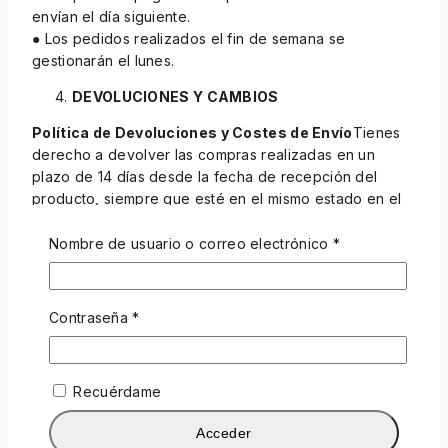
envían el día siguiente.
● Los pedidos realizados el fin de semana se
gestionarán el lunes.
DEVOLUCIONES Y CAMBIOS
Política de Devoluciones y Costes de Envío
Tienes
derecho a devolver las compras realizadas en un
plazo de 14 días desde la fecha de recepción del
producto, siempre que esté en el mismo estado en el
que fue enviado (excepto en el caso de productos
defectuosos), y a recibir el reembolso íntegro, menos
Nombre de usuario o correo electrónico
*
los gastos de envío pagados. Este derecho está en
conformidad con la Directiva 2011/83/UE, que regula
los derechos de los consumidores en la Unión
Contraseña
*
Europea, permitiendo el desistimiento de las compras
realizadas a distancia o fuera de un establecimiento
comercial.
Recuérdame
Devoluciones y Costes de Envío:
▪ Si el producto no es defectuoso:
El cliente es
Acceder