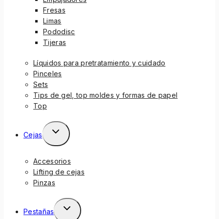
Fresas
Limas
Pododisc
Tijeras
Líquidos para pretratamiento y cuidado
Pinceles
Sets
Tips de gel, top moldes y formas de papel
Top
Cejas
Accesorios
Lifting de cejas
Pinzas
Pestañas