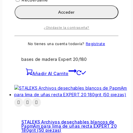
Acceder
STALEKS Limas desechables PapmAm Soft con
bases de madera Expert 20/180
¿Olvidaste la contraseña?
0
fuera de 5
5,90
€
No tienes una cuenta todavía?
Regístrate
STALEKS Limas desechables PapmAm Soft con
bases de madera Expert 20/180
Añadir Al Carrito
STALEKS Archivos desechables blancos de
PapmAm para lima de uñas recta EXPERT 20
180grit (50 piezas)