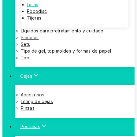
Limas
Pododisc
Tijeras
Líquidos para pretratamiento y cuidado
Pinceles
Sets
Tips de gel, top moldes y formas de papel
Top
Cejas
Accesorios
Lifting de cejas
Pinzas
Pestañas