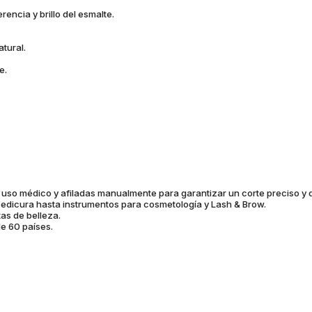
encia y brillo del esmalte.
.
atural.
he.
 uso médico y afiladas manualmente para garantizar un corte preciso y
edicura hasta instrumentos para cosmetología y Lash & Brow.
as de belleza.
e 60 países.