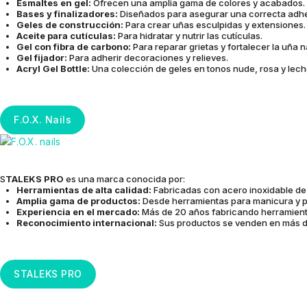
Esmaltes en gel:
Ofrecen una amplia gama de colores y acabados.
Bases y finalizadores:
Diseñados para asegurar una correcta adher
Geles de construcción:
Para crear uñas esculpidas y extensiones
Aceite para cutículas:
Para hidratar y nutrir las cutículas.
Gel con fibra de carbono:
Para reparar grietas y fortalecer la uña n
Gel fijador:
Para adherir decoraciones y relieves.
Acryl Gel Bottle:
Una colección de geles en tonos nude, rosa y lec
F.O.X. Nails
S
TALEKS PRO
es una marca conocida por:
Herramientas de alta calidad:
Fabricadas con acero inoxidable de
Amplia gama de productos:
Desde herramientas para manicura y p
Experiencia en el mercado:
Más de 20 años fabricando herramient
Reconocimiento internacional:
Sus productos se venden en más d
STALEKS PRO