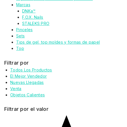
Marcas
DNKa™
F.O.X. Nails
STALEKS PRO
Pinceles
Sets
Tips de gel, top moldes y formas de papel
Top
Filtrar por
Todos Los Productos
El Mejor Vendedor
Nuevas Llegadas
Venta
Objetos Calientes
Filtrar por el valor