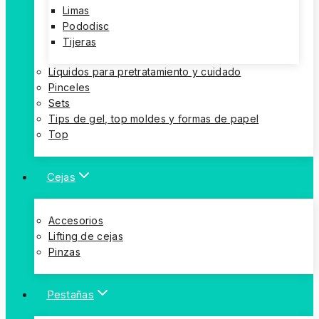
Limas
Pododisc
Tijeras
Líquidos para pretratamiento y cuidado
Pinceles
Sets
Tips de gel, top moldes y formas de papel
Top
Cejas
Accesorios
Lifting de cejas
Pinzas
Pestañas