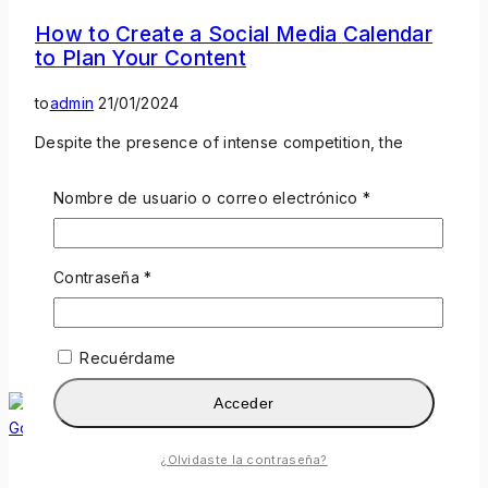
How to Create a Social Media Calendar
to Plan Your Content
to
admin
21/01/2024
Despite the presence of intense competition, the
global recovery trend shows clear, investors are still
optimistic about this area, and it will still be more new
Nombre de usuario o correo electrónico
*
investments entering the field in the future. With aim
that clearly revealing the competitive situation for
industry, we concretely analyze not only leading
Contraseña
*
enterprises that have voice global scale,…
Read More
Recuérdame
Acceder
¿Olvidaste la contraseña?
Business
|
Marketing
|
Writing