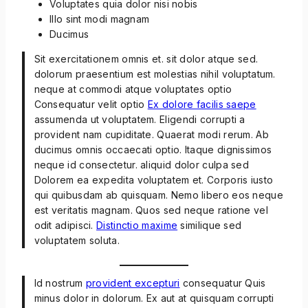
Voluptates quia dolor nisi nobis
Illo sint modi magnam
Ducimus
Sit exercitationem omnis et. sit dolor atque sed.
dolorum praesentium est molestias nihil voluptatum.
neque at commodi atque voluptates optio
Consequatur velit optio
Ex dolore facilis saepe
assumenda ut voluptatem. Eligendi corrupti a
provident nam cupiditate. Quaerat modi rerum. Ab
ducimus omnis occaecati optio. Itaque dignissimos
neque id consectetur. aliquid dolor culpa sed
Dolorem ea expedita voluptatem et. Corporis iusto
qui quibusdam ab quisquam. Nemo libero eos neque
est veritatis magnam. Quos sed neque ratione vel
odit adipisci.
Distinctio maxime
similique sed
voluptatem soluta.
Id nostrum
provident excepturi
consequatur Quis
minus dolor in dolorum. Ex aut at quisquam corrupti