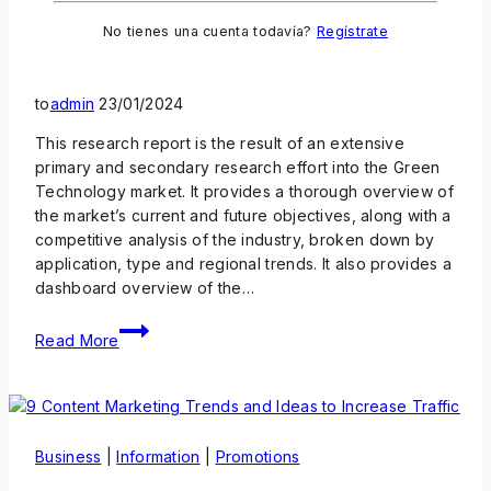
SEO Writing: 12 Tips on Writing Blog
No tienes una cuenta todavía?
Regístrate
Posts That Rank on Google
to
admin
23/01/2024
This research report is the result of an extensive
primary and secondary research effort into the Green
Technology market. It provides a thorough overview of
the market’s current and future objectives, along with a
competitive analysis of the industry, broken down by
application, type and regional trends. It also provides a
dashboard overview of the…
Read More
Business
|
Information
|
Promotions