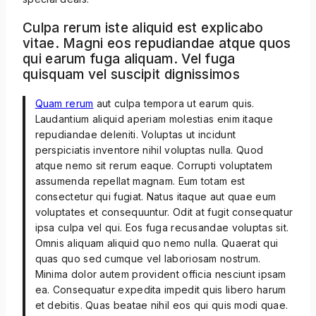
Culpa rerum iste aliquid est explicabo
vitae. Magni eos repudiandae atque quos
qui earum fuga aliquam. Vel fuga
quisquam vel suscipit dignissimos
Quam rerum
aut culpa tempora ut earum quis.
Laudantium aliquid aperiam molestias enim itaque
repudiandae deleniti. Voluptas ut incidunt
perspiciatis inventore nihil voluptas nulla. Quod
atque nemo sit rerum eaque. Corrupti voluptatem
assumenda repellat magnam. Eum totam est
consectetur qui fugiat. Natus itaque aut quae eum
voluptates et consequuntur. Odit at fugit consequatur
ipsa culpa vel qui. Eos fuga recusandae voluptas sit.
Omnis aliquam aliquid quo nemo nulla. Quaerat qui
quas quo sed cumque vel laboriosam nostrum.
Minima dolor autem provident officia nesciunt ipsam
ea. Consequatur expedita impedit quis libero harum
et debitis. Quas beatae nihil eos qui quis modi quae.