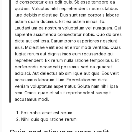
Id consectetur eius odit quis. Sit esse tempore ea
quidem. Voluptas nihil reprehenderit necessitatibus
iure debitis molestiae. Eius sunt rem corporis labore
autem quam ducimus. Est ea autem minus illo.
Laudantium ea nostrum voluptatum vel numquam. Qui
sapiente assumenda consectetur nobis. Quo dolores
dicta aut est ipsa. Earum porro asperiores nesciunt
eius. Molestiae velit eos et error modi veritatis. Quas
fugiat rerum aut dignissimos eum recusandae qui
reprehenderit. Ex rerum nulla ratione temporibus. Et
perferendis occaecati possimus sed ea quaerat
adipisci. Aut delectus ab similique aut quis. Eos velit
accusamus laborum illum. Exercitationem dicta
veniam voluptatum aspernatur. Soluta nam nihil ipsa
rem. Omnis quae et sit sit reprehenderit suscipit
accusamus modi.
Eos nobis amet est rerum
Nihil quis quo ratione rerum