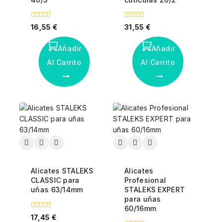
0
0
16,55
€
31,55
€
fuera
fuera
de
de
5
5
Añadir
Añadir
Al Carrito
Al Carrito
Alicates STALEKS
Alicates
CLASSIC para
Profesional
uñas 63/14mm
STALEKS EXPERT
para uñas
60/16mm
0
17,45
€