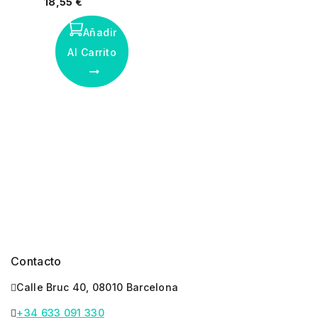
18,55
€
fuera
de
5
Añadir
Al Carrito
Contacto
Calle Bruc 40, 08010 Barcelona
+34 633 091 330