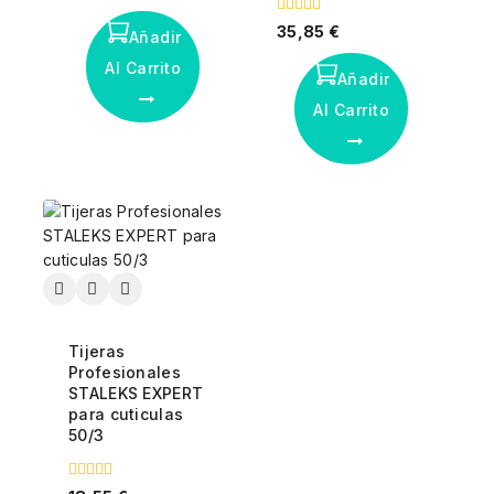
fuera
de
0
35,85
€
5
Añadir
fuera
de
Al Carrito
5
Añadir
Al Carrito
Tijeras
Profesionales
STALEKS EXPERT
para cuticulas
50/3
0