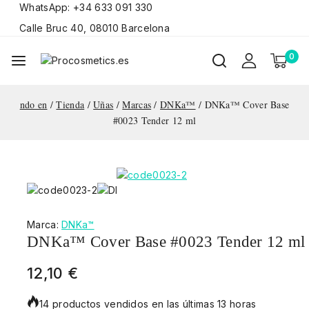
WhatsApp: +34 633 091 330
Calle Bruc 40, 08010 Barcelona
0
ndo en
/
Tienda
/
Uñas
/
Marcas
/
DNKa™
/
DNKa™ Cover Base
#0023 Tender 12 ml
Marca:
DNKa™
DNKa™ Cover Base #0023 Tender 12 ml
12,10
€
14 productos vendidos en las últimas 13 horas