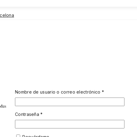
rcelona
Nombre de usuario o correo electrónico
*
Muse 12 ml
Contraseña
*
Recuérdame