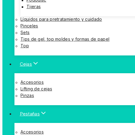
Pododisc
Tijeras
Líquidos para pretratamiento y cuidado
Pinceles
Sets
Tips de gel, top moldes y formas de papel
Top
Cejas
Accesorios
Lifting de cejas
Pinzas
Pestañas
Accesorios