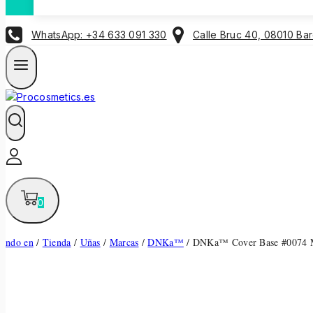
WhatsApp: +34 633 091 330
Calle Bruc 40, 08010 Ba
0
ndo en
/
Tienda
/
Uñas
/
Marcas
/
DNKa™
/
DNKa™ Cover Base #0074 