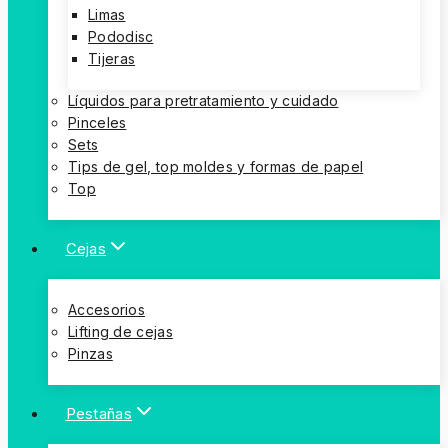
Limas
Pododisc
Tijeras
Líquidos para pretratamiento y cuidado
Pinceles
Sets
Tips de gel, top moldes y formas de papel
Top
Cejas
Accesorios
Lifting de cejas
Pinzas
Pestañas