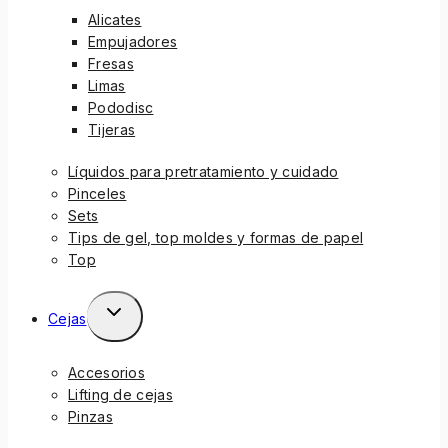
Alicates
Empujadores
Fresas
Limas
Pododisc
Tijeras
Líquidos para pretratamiento y cuidado
Pinceles
Sets
Tips de gel, top moldes y formas de papel
Top
Cejas
Accesorios
Lifting de cejas
Pinzas