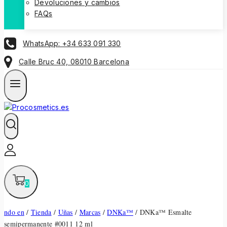
Devoluciones y cambios
FAQs
WhatsApp: +34 633 091 330
Calle Bruc 40, 08010 Barcelona
0
ndo en
/
Tienda
/
Uñas
/
Marcas
/
DNKa™
/
DNKa™ Esmalte
semipermanente #0011 12 ml