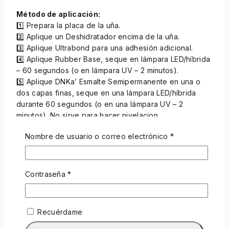
Método de aplicación:
1️⃣ Prepara la placa de la uña.
2️⃣ Aplique un Deshidratador encima de la uña.
3️⃣ Aplique Ultrabond para una adhesión adicional.
4️⃣ Aplique Rubber Base, seque en lámpara LED/híbrida
– 60 segundos (o en lámpara UV – 2 minutos).
5️⃣ Aplique DNKa’ Esmalte Semipermanente en una o
dos capas finas, seque en una lámpara LED/híbrida
durante 60 segundos (o en una lámpara UV – 2
minutos). No sirve para hacer nivelacion.
6️⃣ Aplique Top, seque en la lámpara LED/híbrida
Nombre de usuario o correo electrónico
*
durante 2 minutos (o en una lámpara UV durante 3
minutos) para obtener un efecto brillante o mate
perfecto.
Contraseña
*
Comentarios
Todavía no hay comentarios.
Recuérdame
Sé el primero en opinar "DNKa™ Esmalte