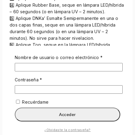
4️⃣ Aplique Rubber Base, seque en lámpara LED/híbrida
– 60 segundos (o en lámpara UV – 2 minutos).
5️⃣ Aplique DNKa’ Esmalte Semipermanente en una o
dos capas finas, seque en una lámpara LED/híbrida
durante 60 segundos (o en una lámpara UV – 2
minutos). No sirve para hacer nivelacion.
6️⃣ Aplique Top, seque en la lámpara LED/híbrida
durante 2 minutos (o en una lámpara UV durante 3
Nombre de usuario o correo electrónico
*
minutos) para obtener un efecto brillante o mate
perfecto.
Comentarios
Contraseña
*
Todavía no hay comentarios.
Recuérdame
Sé el primero en opinar "DNKa™ Esmalte
semipermanente #0048 12 ml"
Acceder
Tu dirección de correo electrónico no será publicada.
Los campos obligatorios están marcados con
*
¿Olvidaste la contraseña?