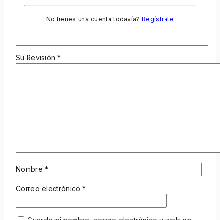
Su Clasificación
*
No tienes una cuenta todavía?
Regístrate
Examen de título
Su Revisión
*
Nombre
*
Correo electrónico
*
Guarda mi nombre, correo electrónico y web en