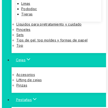
Limas
Pododisc
Tijeras
Líquidos para pretratamiento y cuidado
Pinceles
Sets
Tips de gel, top moldes y formas de papel
Top
Cejas
Accesorios
Lifting de cejas
Pinzas
Pestañas