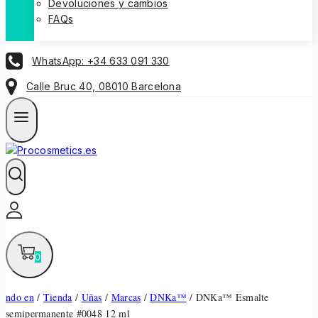
Devoluciones y cambios
FAQs
WhatsApp: +34 633 091 330
Calle Bruc 40, 08010 Barcelona
0
ndo en
/
Tienda
/
Uñas
/
Marcas
/
DNKa™
/
DNKa™ Esmalte
semipermanente #0048 12 ml