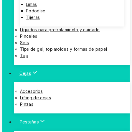
Limas
Pododisc
Tijeras
Líquidos para pretratamiento y cuidado
Pinceles
Sets
Tips de gel, top moldes y formas de papel
Top
Cejas
Accesorios
Lifting de cejas
Pinzas
Pestañas