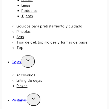
Limas
Pododisc
Tijeras
Líquidos para pretratamiento y cuidado
Pinceles
Sets
Tips de gel, top moldes y formas de papel
Top
Cejas
Accesorios
Lifting de cejas
Pinzas
Pestañas