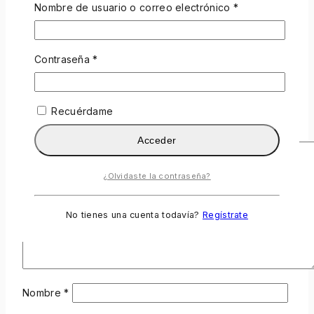
Nombre de usuario o correo electrónico
*
Tu dirección de correo electrónico no será publicada.
Los campos obligatorios están marcados con
*
Contraseña
*
Su Clasificación
*
Examen de título
Recuérdame
Su Revisión
*
Acceder
¿Olvidaste la contraseña?
No tienes una cuenta todavía?
Regístrate
Nombre
*