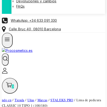
Devoluciones y cambios
FAQs
WhatsApp: +34 633 091 330
Calle Bruc 40, 08010 Barcelona
0
ndo en
/
Tienda
/
Uñas
/
Marcas
/
STALEKS PRO
/
Lima de pedicura
CLASSIC 10 TIPO 1 (100/180)