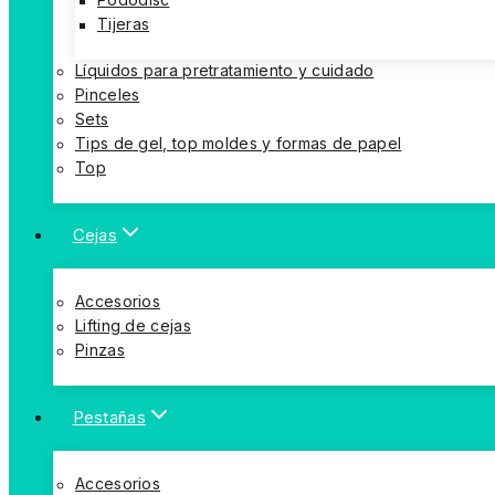
Pododisc
Tijeras
Líquidos para pretratamiento y cuidado
Pinceles
Sets
Tips de gel, top moldes y formas de papel
Top
Cejas
Accesorios
Lifting de cejas
Pinzas
Pestañas
Accesorios