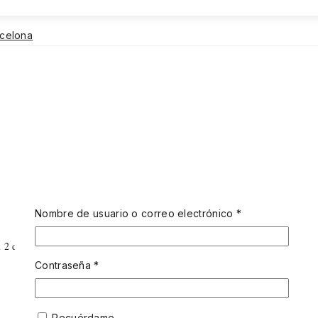
rcelona
Nombre de usuario o correo electrónico
*
x 2 de InLei® LASH FIX 2
Contraseña
*
Recuérdame