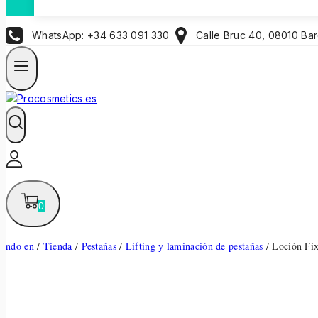
WhatsApp: +34 633 091 330
Calle Bruc 40, 08010 Ba
0
ndo en
/
Tienda
/
Pestañas
/
Lifting y laminación de pestañas
/
Loción Fi