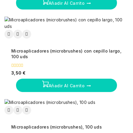
5
Añadir Al Carrito
Microaplicadores (microbrushes) con cepillo largo,
100 uds
0
3,50
€
fuera
de
5
Añadir Al Carrito
Microaplicadores (microbrushes), 100 uds