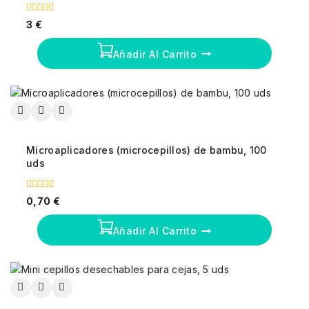
0
3
€
fuera
de
5
Añadir Al Carrito
Microaplicadores (microcepillos) de bambu, 100
uds
0
0,70
€
fuera
de
5
Añadir Al Carrito