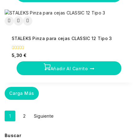
STALEKS Pinza para cejas CLASSIC 12 Tipo 3
0
5,30
€
fuera
de
5
Añadir Al Carrito
Carga Más
1
2
Siguiente
Buscar