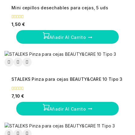
Mini cepillos desechables para cejas, 5 uds
0
1,50
€
fuera
de
5
Añadir Al Carrito
STALEKS Pinza para cejas BEAUTY&CARE 10 Tipo 3
0
7,10
€
fuera
de
5
Añadir Al Carrito