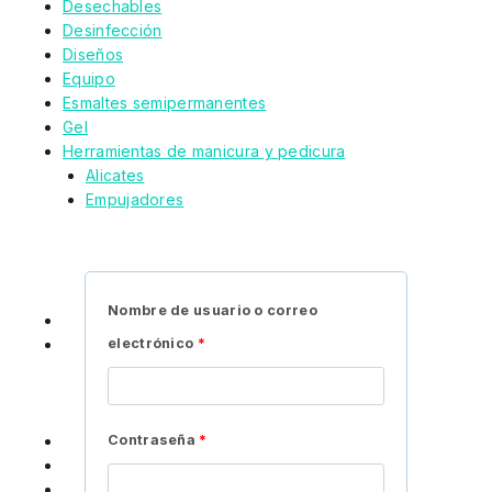
Desechables
Desinfección
Diseños
Equipo
Esmaltes semipermanentes
Gel
Herramientas de manicura y pedicura
Alicates
Empujadores
Fresas
Limas
Pododisc
Tijeras
Nombre de usuario o correo
Liquidos para pretratamiento y cuidado
electrónico
*
Marcas
DNKa™
F.O.X. Nails
STALEKS PRO
Contraseña
*
Pinceles
Sets
Tips de gel, top moldes y formas de papel