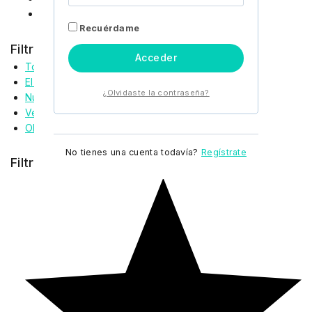
Top
Recuérdame
Filtrar por
Acceder
Todos Los Productos
El Mejor Vendedor
¿Olvidaste la contraseña?
Nuevas Llegadas
Venta
Objetos Calientes
No tienes una cuenta todavía?
Regístrate
Filtrar por el valor