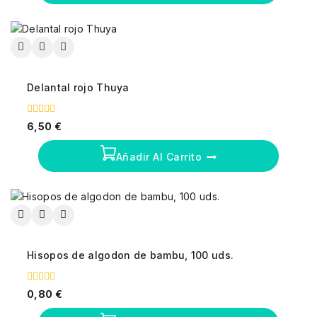
Delantal rojo Thuya
0
6,50
€
fuera
de
5
Añadir Al Carrito
Hisopos de algodon de bambu, 100 uds.
0
0,80
€
fuera
de