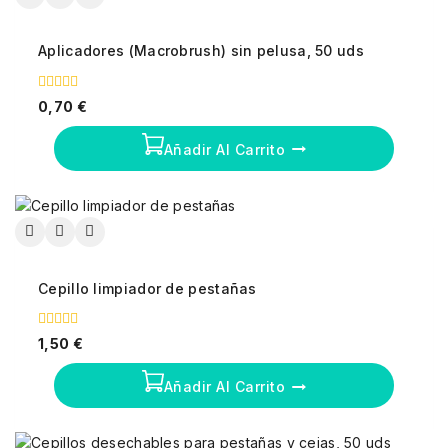
Aplicadores (Macrobrush) sin pelusa, 50 uds
0
0,70
€
fuera
de
5
Añadir Al Carrito
Cepillo limpiador de pestañas
0
1,50
€
fuera
de
5
Añadir Al Carrito