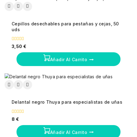
Cepillos desechables para pestañas y cejas, 50
uds
0
3,50
€
fuera
de
5
Añadir Al Carrito
Delantal negro Thuya para especialistas de uñas
0
8
€
fuera
de
5
Añadir Al Carrito