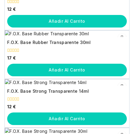
0
12
€
fuera
de
5
Añadir Al Carrito
F.O.X. Base Rubber Transparente 30ml
0
17
€
fuera
de
5
Añadir Al Carrito
F.O.X. Base Strong Transparente 14ml
0
12
€
fuera
de
5
Añadir Al Carrito