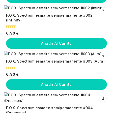
F.O.X. Spectrum esmalte semipermanente #002
(Infinity)
0
6,90
€
fuera
de
5
Añadir Al Carrito
F.O.X. Spectrum esmalte semipermanente #003 (Aura)
0
6,90
€
fuera
de
5
Añadir Al Carrito
F.O.X. Spectrum esmalte semipermanente #004
(Dreamers)