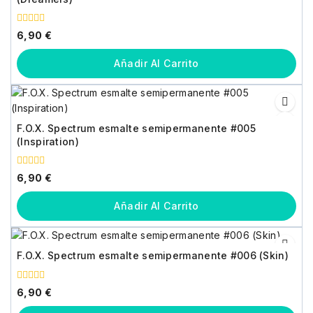
0
6,90
€
fuera
de
5
Añadir Al Carrito
F.O.X. Spectrum esmalte semipermanente #005
(Inspiration)
0
6,90
€
fuera
de
5
Añadir Al Carrito
F.O.X. Spectrum esmalte semipermanente #006 (Skin)
0
6,90
€
fuera
de