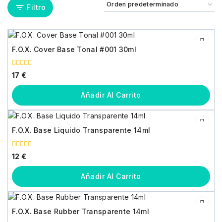
Filtro
F.O.X. Cover Base Tonal #001 30ml
0
17
€
fuera
de
5
Añadir Al Carrito
F.O.X. Base Liquido Transparente 14ml
0
12
€
fuera
de
5
Añadir Al Carrito
F.O.X. Base Rubber Transparente 14ml