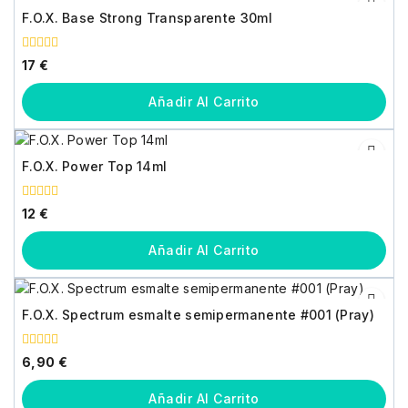
F.O.X. Base Strong Transparente 30ml
0
17
€
fuera
de
5
Añadir Al Carrito
F.O.X. Power Top 14ml
0
12
€
fuera
de
5
Añadir Al Carrito
F.O.X. Spectrum esmalte semipermanente #001 (Pray)
0
6,90
€
fuera
de
5
Añadir Al Carrito