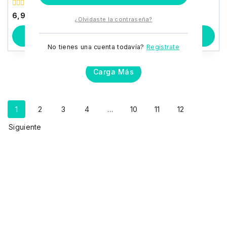
0
6,90
€
¿Olvidaste la contraseña?
fuera
de
5
Añadir Al Carrito
No tienes una cuenta todavía?
Regístrate
Carga Más
1
2
3
4
…
10
11
12
Siguiente