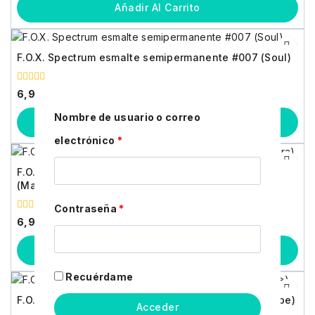
5
Añadir Al Carrito
F.O.X. Spectrum esmalte semipermanente #007 (Soul)
0
6,90
€
fuera
de
Nombre de usuario o correo
5
Añadir Al Carrito
electrónico
*
F.O.X. Spectrum esmalte semipermanente #008
(Mantra)
Contraseña
*
0
6,90
€
fuera
de
5
Añadir Al Carrito
Recuérdame
F.O.X. Spectrum esmalte semipermanente #009 (Hope)
Acceder