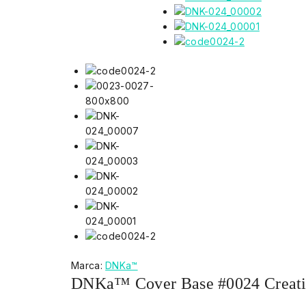
Marca:
DNKa™
DNKa™ Cover Base #0024 Сreati