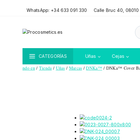
WhatsApp: +34 633 091 330
Calle Bruc 40, 08010
Uñas
Cejas
CATEGORÍAS
ndo en
/
Tienda
/
Uñas
/
Marcas
/
DNKa™
/
DNKa™ Cover Bas