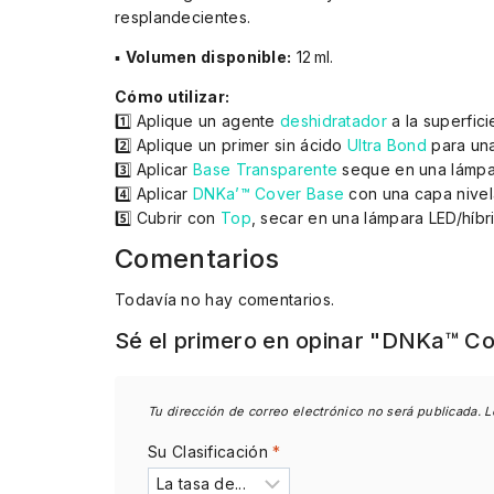
resplandecientes.
▪
Volumen disponible:
12 ml.
Cómo utilizar:
1️⃣ Aplique un agente
deshidratador
a la superfici
2️⃣ Aplique un primer sin ácido
Ultra Bond
para una
3️⃣ Aplicar
Base Transparente
seque en una lámpar
4️⃣ Aplicar
DNKa’™ Cover Base
con una capa nivel
5️⃣ Cubrir con
Top
, secar en una lámpara LED/híbr
Comentarios
Todavía no hay comentarios.
Sé el primero en opinar "DNKa™ Co
Tu dirección de correo electrónico no será publicada.
L
Su Clasificación
*