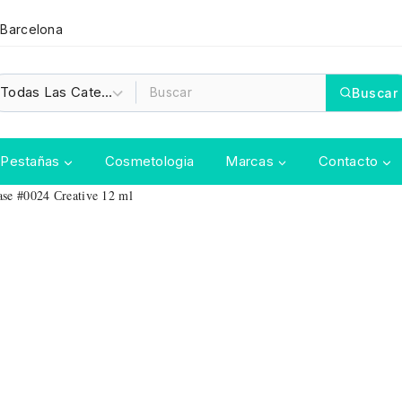
 Barcelona
Buscar
Pestañas
Cosmetologia
Marcas
Contacto
e #0024 Сreative 12 ml