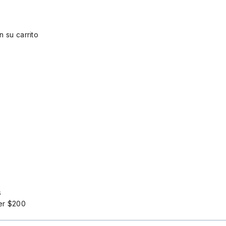
 su carrito
s
ver $200