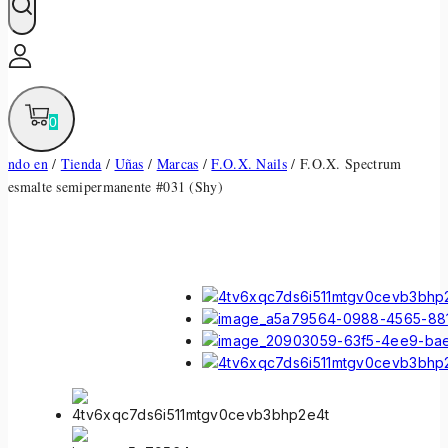
0
ndo en
/
Tienda
/
Uñas
/
Marcas
/
F.O.X. Nails
/
F.O.X. Spectrum
esmalte semipermanente #031 (Shy)