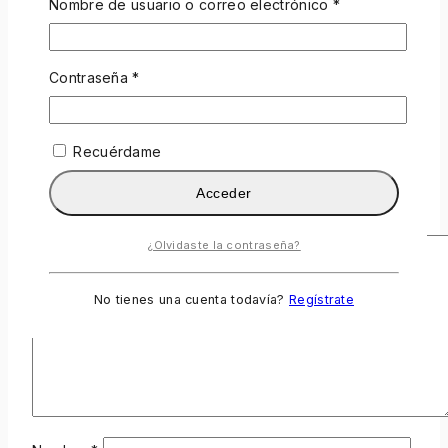
Sé el primero en opinar "F.O.X. Spectrum
Nombre de usuario o correo electrónico
*
esmalte semipermanente #031 (Shy)"
Tu dirección de correo electrónico no será publicada.
Contraseña
*
Los campos obligatorios están marcados con
*
Su Clasificación
*
Recuérdame
Examen de título
Acceder
Su Revisión
*
¿Olvidaste la contraseña?
No tienes una cuenta todavía?
Regístrate