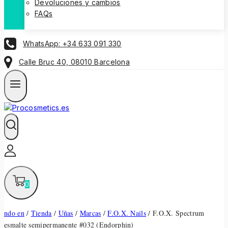
Devoluciones y cambios
FAQs
WhatsApp: +34 633 091 330
Calle Bruc 40, 08010 Barcelona
0
ndo en
/
Tienda
/
Uñas
/
Marcas
/
F.O.X. Nails
/
F.O.X. Spectrum
esmalte semipermanente #032 (Endorphin)