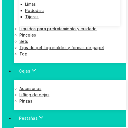
Limas
Pododisc
Tijeras
Líquidos para pretratamiento y cuidado
Pinceles
Sets
Tips de gel, top moldes y formas de papel
Top
Cejas
Accesorios
Lifting de cejas
Pinzas
Pestañas