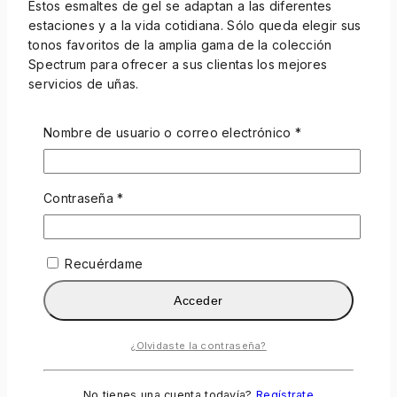
Estos esmaltes de gel se adaptan a las diferentes
estaciones y a la vida cotidiana. Sólo queda elegir sus
tonos favoritos de la amplia gama de la colección
Spectrum para ofrecer a sus clientas los mejores
servicios de uñas.
Comentarios
Nombre de usuario o correo electrónico
*
Todavía no hay comentarios.
Sé el primero en opinar "F.O.X. Spectrum
Contraseña
*
esmalte semipermanente #032
(Endorphin)"
Recuérdame
Tu dirección de correo electrónico no será publicada.
Los campos obligatorios están marcados con
*
Acceder
Su Clasificación
*
¿Olvidaste la contraseña?
Examen de título
No tienes una cuenta todavía?
Regístrate