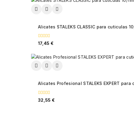
Alicates STALEKS CLASSIC para cuticulas 1
0
17,45
€
fuera
de
5
Alicates Profesional STALEKS EXPERT para c
0
32,55
€
fuera
de
5