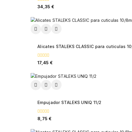
0
34,35
€
fuera
de
5
Alicates STALEKS CLASSIC para cuticulas 1
0
17,45
€
fuera
de
5
Empujador STALEKS UNIQ 11/2
0
8,75
€
fuera
de
5