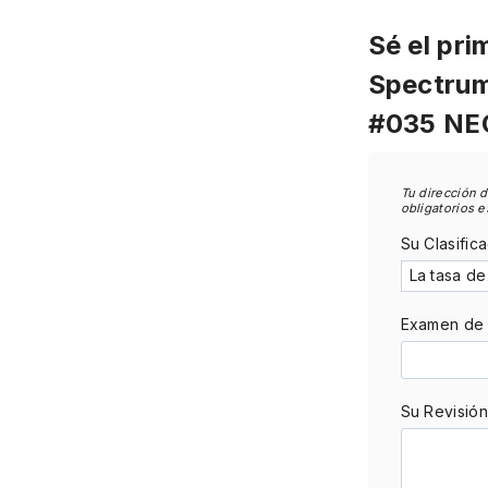
Sé el pri
Spectrum
#035 NEO
Tu dirección d
obligatorios 
Su Clasific
Examen de t
Su Revisió