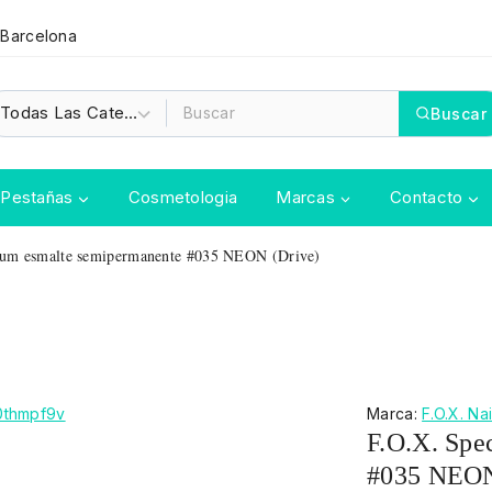
 Barcelona
Buscar
Pestañas
Cosmetologia
Marcas
Contacto
rum esmalte semipermanente #035 NEON (Drive)
Marca:
F.O.X. Nai
F.O.X. Spe
#035 NEON