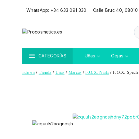
WhatsApp: +34 633 091 330
Calle Bruc 40, 08010
Uñas
Cejas
CATEGORÍAS
ndo en
/
Tienda
/
Uñas
/
Marcas
/
F.O.X. Nails
/
F.O.X. Spect