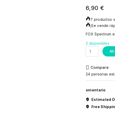
6,90
€
7 productos v
¡Se vende ráp
FOX Spectrum e
2 disponibles
Añ
Compare
24
personas est
omentario
Estimated De
Free Shippin