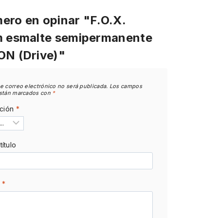
mero en opinar "F.O.X.
 esmalte semipermanente
N (Drive)"
e correo electrónico no será publicada.
Los campos
están marcados con
*
ación
*
ítulo
n
*