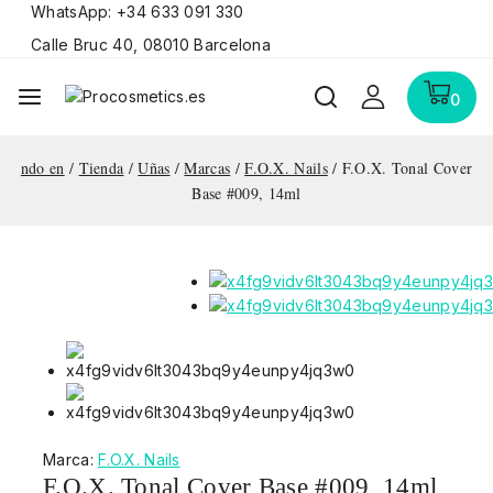
WhatsApp: +34 633 091 330
Calle Bruc 40, 08010 Barcelona
0
ndo en
/
Tienda
/
Uñas
/
Marcas
/
F.O.X. Nails
/
F.O.X. Tonal Cover
Base #009, 14ml
Marca:
F.O.X. Nails
F.O.X. Tonal Cover Base #009, 14ml