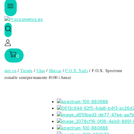
0
ndo en
/
Tienda
/
Uñas
/
Marcas
/
F.O.X. Nails
/
F.O.X. Spectrum
esmalte semipermanente #100 (Anna)