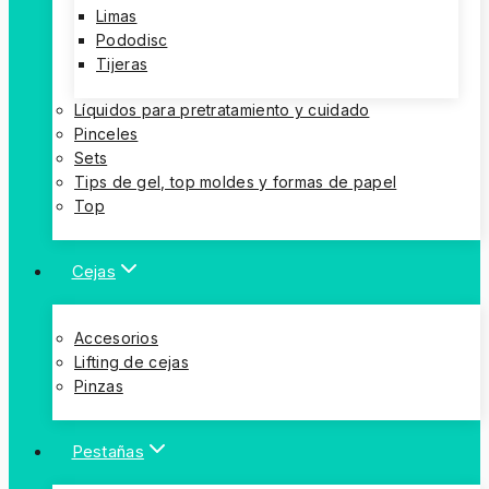
Limas
Pododisc
Tijeras
Líquidos para pretratamiento y cuidado
Pinceles
Sets
Tips de gel, top moldes y formas de papel
Top
Cejas
Accesorios
Lifting de cejas
Pinzas
Pestañas