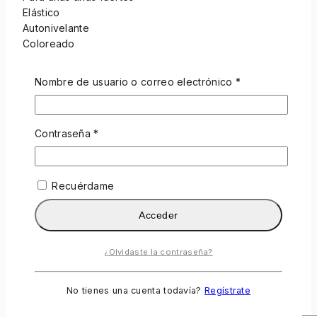
Elástico
Autonivelante
Coloreado
Baja acidez
Nombre de usuario o correo electrónico
*
Comentarios
Todavía no hay comentarios.
Contraseña
*
Sé el primero en opinar "F.O.X. Tonal
Cover Base #006, 14ml"
Recuérdame
Tu dirección de correo electrónico no será publicada.
Los campos obligatorios están marcados con
*
Acceder
Su Clasificación
*
¿Olvidaste la contraseña?
Examen de título
No tienes una cuenta todavía?
Regístrate
Su Revisión
*