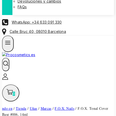
Devoluciones y cambios
FAQs
WhatsApp: +34 633 091 330
Calle Bruc 40, 08010 Barcelona
0
ndo en
/
Tienda
/
Uñas
/
Marcas
/
F.O.X. Nails
/
F.O.X. Tonal Cover
Base #006, 14ml